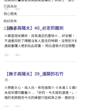
在兩側的鬢髮被我繞過耳垂編到了側後方，頭上別
著我為了今天特別挑選的飾品。 雖然頭飾的造型有
只因為你
點不符合季節，是一叢充滿夏季風情的藍色桔梗撫
我心難掩
子，但不管季節感的話還是想在萬聖節用自己喜...
晴好雨奇
【撫子與陽太】40_必定的離別
乙女短篇
※鄰居炮友關係、自我滿足的產物※ . . 好安靜。 只
不過是回到了隔壁沒有人居住的時期，沒想到才幾
週就會讓人感到如此寂寞。 明白這偌大的空間暫時
不會有訪客後，彷彿做什麼事情都無法靜下心來。
事情發展得太快，幾乎是一個意外便宣告維持將近
一年的日常就此結束。...
【撫子與陽太】39_滿開的石竹
※
※原創ＢＧ、成人向、有性描寫※ ※未滿１８歲或
未成年請勿觀看※ . . 「好的，今天就到這裡。」 帶
唱的老師說完今天的練習行程結束之後，便前往另
一間練習室準備指導下一組團體。 由於下午還有其