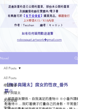
這邊放置的是已公開的篇章，部份未公開的篇章
及插圖僅收錄在實體本/電子書
STORE
有興趣可於
【
】
購買商品。
標題後打
上※都是
R15／R18
內容
作者：
Tecchan
繪者：
キャロット
如有任何疑問歡迎連繫
robosquat.artwork✤gmail.com
Novel
All Posts
All Posts
【撫子與陽太】魔女的性夜_番外
櫻草報春
篇※
撫子與陽太
※鄰居炮友關係、自我滿足的產物※ ※小番外請輕
其他短篇
鬆看待※ . . 我盯著鏡子打量自己的身影，平常垂落
安價