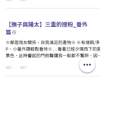
他行程，今天是擠出上午的時間來練習一些未來會
唱到的舊歌，主要的目的是不要忘記互...
【撫子與陽太】三重的授粉_番外
篇※
※鄰居炮友關係、自我滿足的產物※ ※有煉銅/多
P、小番外請輕鬆看待※ . . 看著已經夕陽西下的窗外
景色，此時響起的門鈴聲讓我一點都不驚訝，因為
這個時間點會來拜訪的人沒有其他人選。 我伸了個
懶腰從書桌前起身，一點也不著急地把開房門，映
入眼簾的便是帶著一頭烏黑秀髮，眼睛閃爍著...
【撫子與陽太】38_初夏的響鈴
※鄰居炮友關係、自我滿足的產物※ . . 「明日菜，
妳覺得喜歡上一個人會是怎樣的感覺？」 「唔……
可能是會開始想著，十年後、二十年後自己在他身
邊的畫面吧？」 「是嗎？果然好難懂喔……」 我穿
著紮好的白襯衫跟百褶裙，在校園頂樓與另一名與
我年齡相仿的女孩子對話。...