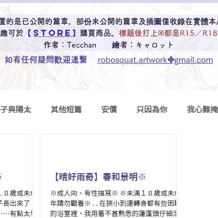
置的是已公開的篇章，部份未公開的篇章及插圖僅收錄在實體本
STORE
趣可於
【
】
購買商品。
標題後打上※都是
R15／R18
作者：
Tecchan
繪者：
キャロット
如有任何疑問歡迎連繫
robosquat.artwork✤gmail.com
子與陽太
其他短篇
安價
只因為你
我心難掩
※
【晴好雨奇】春和景明※
１８歲或未成
※成人向、有性描寫※ ※未滿１８歲或未成
肚子長出來了
年請勿觀看※ . . 在狹小到連轉身都有些困難
……有點太早
的浴室裡，我用著不甚熟悉的蓮蓬頭仔細清