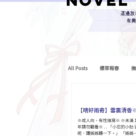
novel
這邊放
有興
All Posts
櫻草報春
撫
乙女短篇
【晴好雨奇】雪裏清香
※成人向、有性描寫※ ※未滿
年請勿觀看※ . . 「小忍的小
呢，讓姊姊聽一下。」 「姊姊