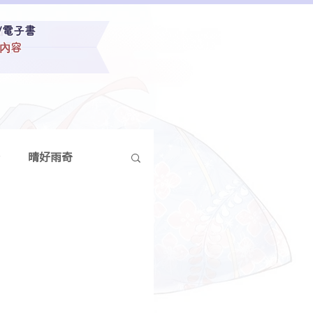
/電子書
內容
晴好雨奇