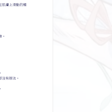
在肌膚上滑動的觸
臉。
。
都沒有辦法。
。