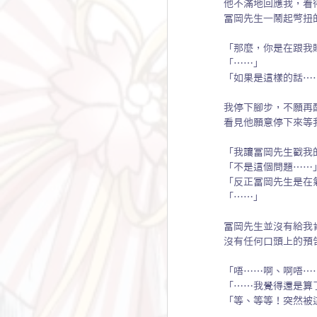
他不滿地回應我，看
冨岡先生一鬧起彆扭
「那麼，你是在跟我
「……」
「如果是這樣的話…
我停下腳步，不願再
看見他願意停下來等
「我讓冨岡先生戳我
「不是這個問題……
「反正冨岡先生是在
「……」
冨岡先生並沒有給我
沒有任何口頭上的預
「唔……啊、啊唔…
「……我覺得還是算
「等、等等！突然被