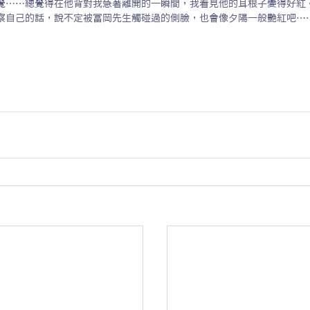
覺……總覺得在他背對我急著離開的一瞬間，我看見他的耳根子變得好紅
察自己的話，說不定被冨岡先生觸碰過的側臉，也會像夕陽一般艷紅吧…